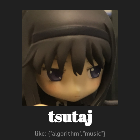
tsutaj
like: {"algorithm", "music"}